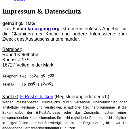
Impressum & Datenschutz
gemäß §5 TMG
Das Forum
kreuzgang.org
ist ein kostenloses Angebot für
die Gläubigen der Kirche und andere Interessierte zum
Zweck des Austauschs untereinander.
Betreiber
:
Robert Ketelhohn
Kochstraße 5
16727 Velten in der Mark
⁺⁴⁹
³³⁰⁴
²⁰⁴⁷⁰⁰
Telephon:
(
)
⁺⁴⁹
³³⁰⁴
²⁰⁴⁷⁰¹
Telefax:
(
)
Kontakt
:
E-Post schicken
(Registrierung erforderlich).
Wegen massenhaften Mißbrauchs durch Versender unerwünschter oder
anstößiger Reklame und versteckter, schädlicher Rechnerprogramme ist die
Bekanntgabe der E-Post-Adresse oder das Zugänglichmachen eines
entsprechenden Kontaktformulars für nicht registrierte Petenten nicht möglich.
In eiligen Fällen oder bei Schwierigkeiten mit der Registrierung bitten wir die
angegebene Fernsprechverbindung zu nutzen.