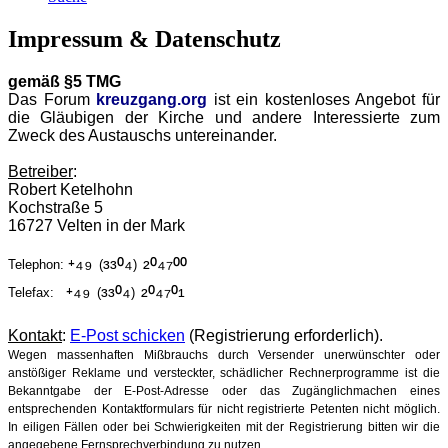
Impressum & Datenschutz
gemäß §5 TMG
Das Forum
kreuzgang.org
ist ein kostenloses Angebot für
die Gläubigen der Kirche und andere Interessierte zum
Zweck des Austauschs untereinander.
Betreiber
:
Robert Ketelhohn
Kochstraße 5
16727 Velten in der Mark
⁺⁴⁹
³³⁰⁴
²⁰⁴⁷⁰⁰
Telephon:
(
)
⁺⁴⁹
³³⁰⁴
²⁰⁴⁷⁰¹
Telefax:
(
)
Kontakt
:
E-Post schicken
(Registrierung erforderlich).
Wegen massenhaften Mißbrauchs durch Versender unerwünschter oder
anstößiger Reklame und versteckter, schädlicher Rechnerprogramme ist die
Bekanntgabe der E-Post-Adresse oder das Zugänglichmachen eines
entsprechenden Kontaktformulars für nicht registrierte Petenten nicht möglich.
In eiligen Fällen oder bei Schwierigkeiten mit der Registrierung bitten wir die
angegebene Fernsprechverbindung zu nutzen.