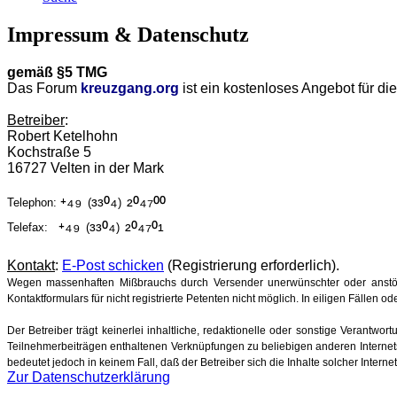
Impressum & Datenschutz
gemäß §5 TMG
Das Forum
kreuzgang.org
ist ein kostenloses Angebot für d
Betreiber
:
Robert Ketelhohn
Kochstraße 5
16727 Velten in der Mark
⁺⁴⁹
³³⁰⁴
²⁰⁴⁷⁰⁰
Telephon:
(
)
⁺⁴⁹
³³⁰⁴
²⁰⁴⁷⁰¹
Telefax:
(
)
Kontakt
:
E-Post schicken
(Registrierung erforderlich).
Wegen massenhaften Mißbrauchs durch Versender unerwünschter oder anstöß
Kontaktformulars für nicht registrierte Petenten nicht möglich. In eiligen Fällen
Der Betreiber trägt keinerlei inhaltliche, redaktionelle oder sonstige Verantwor
Teilnehmerbeiträgen enthaltenen Verknüpfungen zu beliebigen anderen Internetse
bedeutet jedoch in keinem Fall, daß der Betreiber sich die Inhalte solcher Intern
Zur Datenschutzerklärung