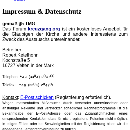
Impressum & Datenschutz
gemäß §5 TMG
Das Forum
kreuzgang.org
ist ein kostenloses Angebot für
die Gläubigen der Kirche und andere Interessierte zum
Zweck des Austauschs untereinander.
Betreiber
:
Robert Ketelhohn
Kochstraße 5
16727 Velten in der Mark
⁺⁴⁹
³³⁰⁴
²⁰⁴⁷⁰⁰
Telephon:
(
)
⁺⁴⁹
³³⁰⁴
²⁰⁴⁷⁰¹
Telefax:
(
)
Kontakt
:
E-Post schicken
(Registrierung erforderlich).
Wegen massenhaften Mißbrauchs durch Versender unerwünschter oder
anstößiger Reklame und versteckter, schädlicher Rechnerprogramme ist die
Bekanntgabe der E-Post-Adresse oder das Zugänglichmachen eines
entsprechenden Kontaktformulars für nicht registrierte Petenten nicht möglich.
In eiligen Fällen oder bei Schwierigkeiten mit der Registrierung bitten wir die
angegebene Fernsprechverbindung zu nutzen.