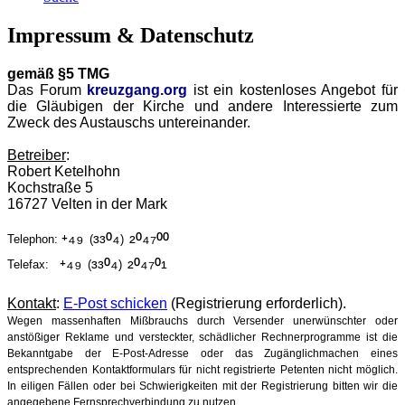
Impressum & Datenschutz
gemäß §5 TMG
Das Forum
kreuzgang.org
ist ein kostenloses Angebot für
die Gläubigen der Kirche und andere Interessierte zum
Zweck des Austauschs untereinander.
Betreiber
:
Robert Ketelhohn
Kochstraße 5
16727 Velten in der Mark
⁺⁴⁹
³³⁰⁴
²⁰⁴⁷⁰⁰
Telephon:
(
)
⁺⁴⁹
³³⁰⁴
²⁰⁴⁷⁰¹
Telefax:
(
)
Kontakt
:
E-Post schicken
(Registrierung erforderlich).
Wegen massenhaften Mißbrauchs durch Versender unerwünschter oder
anstößiger Reklame und versteckter, schädlicher Rechnerprogramme ist die
Bekanntgabe der E-Post-Adresse oder das Zugänglichmachen eines
entsprechenden Kontaktformulars für nicht registrierte Petenten nicht möglich.
In eiligen Fällen oder bei Schwierigkeiten mit der Registrierung bitten wir die
angegebene Fernsprechverbindung zu nutzen.