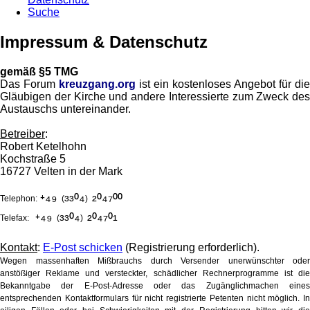
Suche
Impressum & Datenschutz
gemäß §5 TMG
Das Forum
kreuzgang.org
ist ein kostenloses Angebot für die
Gläubigen der Kirche und andere Interessierte zum Zweck des
Austauschs untereinander.
Betreiber
:
Robert Ketelhohn
Kochstraße 5
16727 Velten in der Mark
⁺⁴⁹
³³⁰⁴
²⁰⁴⁷⁰⁰
Telephon:
(
)
⁺⁴⁹
³³⁰⁴
²⁰⁴⁷⁰¹
Telefax:
(
)
Kontakt
:
E-Post schicken
(Registrierung erforderlich).
Wegen massenhaften Mißbrauchs durch Versender unerwünschter oder
anstößiger Reklame und versteckter, schädlicher Rechnerprogramme ist die
Bekanntgabe der E-Post-Adresse oder das Zugänglichmachen eines
entsprechenden Kontaktformulars für nicht registrierte Petenten nicht möglich. In