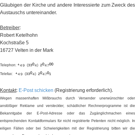
Gläubigen der Kirche und andere Interessierte zum Zweck des
Austauschs untereinander.
Betreiber
:
Robert Ketelhohn
Kochstraße 5
16727 Velten in der Mark
⁺⁴⁹
³³⁰⁴
²⁰⁴⁷⁰⁰
Telephon:
(
)
⁺⁴⁹
³³⁰⁴
²⁰⁴⁷⁰¹
Telefax:
(
)
Kontakt
:
E-Post schicken
(Registrierung erforderlich).
Wegen massenhaften Mißbrauchs durch Versender unerwünschter oder
anstößiger Reklame und versteckter, schädlicher Rechnerprogramme ist die
Bekanntgabe der E-Post-Adresse oder das Zugänglichmachen eines
entsprechenden Kontaktformulars für nicht registrierte Petenten nicht möglich. In
eiligen Fällen oder bei Schwierigkeiten mit der Registrierung bitten wir die