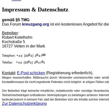
Impressum & Datenschutz
gemäß §5 TMG
Das Forum
kreuzgang.org
ist ein kostenloses Angebot für d
Betreiber
:
Robert Ketelhohn
Kochstraße 5
16727 Velten in der Mark
⁺⁴⁹
³³⁰⁴
²⁰⁴⁷⁰⁰
Telephon:
(
)
⁺⁴⁹
³³⁰⁴
²⁰⁴⁷⁰¹
Telefax:
(
)
Kontakt
:
E-Post schicken
(Registrierung erforderlich).
Wegen massenhaften Mißbrauchs durch Versender unerwünschter oder anstöß
Kontaktformulars für nicht registrierte Petenten nicht möglich. In eiligen Fällen
Der Betreiber trägt keinerlei inhaltliche, redaktionelle oder sonstige Verantwor
Teilnehmerbeiträgen enthaltenen Verknüpfungen zu beliebigen anderen Internetse
bedeutet jedoch in keinem Fall, daß der Betreiber sich die Inhalte solcher Intern
Zur Datenschutzerklärung