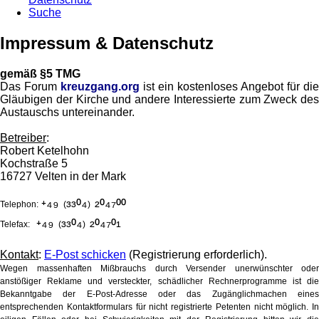
Suche
Impressum & Datenschutz
gemäß §5 TMG
Das Forum
kreuzgang.org
ist ein kostenloses Angebot für die
Gläubigen der Kirche und andere Interessierte zum Zweck des
Austauschs untereinander.
Betreiber
:
Robert Ketelhohn
Kochstraße 5
16727 Velten in der Mark
⁺⁴⁹
³³⁰⁴
²⁰⁴⁷⁰⁰
Telephon:
(
)
⁺⁴⁹
³³⁰⁴
²⁰⁴⁷⁰¹
Telefax:
(
)
Kontakt
:
E-Post schicken
(Registrierung erforderlich).
Wegen massenhaften Mißbrauchs durch Versender unerwünschter oder
anstößiger Reklame und versteckter, schädlicher Rechnerprogramme ist die
Bekanntgabe der E-Post-Adresse oder das Zugänglichmachen eines
entsprechenden Kontaktformulars für nicht registrierte Petenten nicht möglich. In