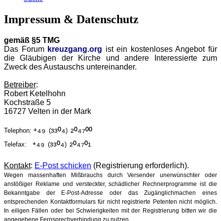
Impressum & Datenschutz
gemäß §5 TMG
Das Forum
kreuzgang.org
ist ein kostenloses Angebot für
die Gläubigen der Kirche und andere Interessierte zum
Zweck des Austauschs untereinander.
Betreiber
:
Robert Ketelhohn
Kochstraße 5
16727 Velten in der Mark
⁺⁴⁹
³³⁰⁴
²⁰⁴⁷⁰⁰
Telephon:
(
)
⁺⁴⁹
³³⁰⁴
²⁰⁴⁷⁰¹
Telefax:
(
)
Kontakt
:
E-Post schicken
(Registrierung erforderlich).
Wegen massenhaften Mißbrauchs durch Versender unerwünschter oder
anstößiger Reklame und versteckter, schädlicher Rechnerprogramme ist die
Bekanntgabe der E-Post-Adresse oder das Zugänglichmachen eines
entsprechenden Kontaktformulars für nicht registrierte Petenten nicht möglich.
In eiligen Fällen oder bei Schwierigkeiten mit der Registrierung bitten wir die
angegebene Fernsprechverbindung zu nutzen.