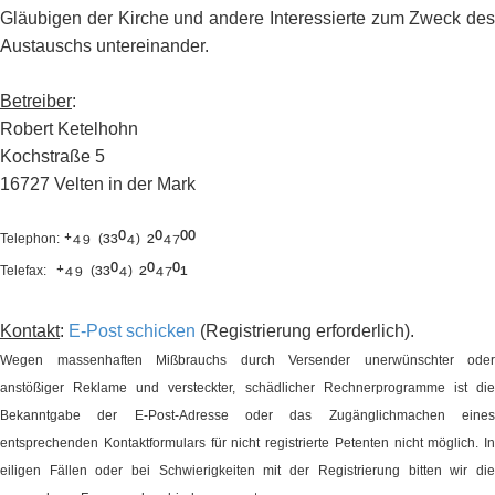
Gläubigen der Kirche und andere Interessierte zum Zweck des
Austauschs untereinander.
Betreiber
:
Robert Ketelhohn
Kochstraße 5
16727 Velten in der Mark
⁺⁴⁹
³³⁰⁴
²⁰⁴⁷⁰⁰
Telephon:
(
)
⁺⁴⁹
³³⁰⁴
²⁰⁴⁷⁰¹
Telefax:
(
)
Kontakt
:
E-Post schicken
(Registrierung erforderlich).
Wegen massenhaften Mißbrauchs durch Versender unerwünschter oder
anstößiger Reklame und versteckter, schädlicher Rechnerprogramme ist die
Bekanntgabe der E-Post-Adresse oder das Zugänglichmachen eines
entsprechenden Kontaktformulars für nicht registrierte Petenten nicht möglich. In
eiligen Fällen oder bei Schwierigkeiten mit der Registrierung bitten wir die