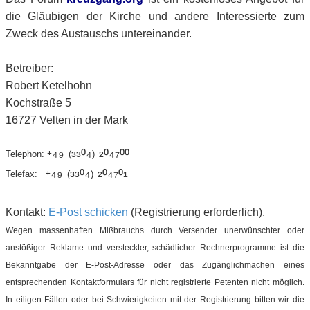
die Gläubigen der Kirche und andere Interessierte zum
Zweck des Austauschs untereinander.
Betreiber
:
Robert Ketelhohn
Kochstraße 5
16727 Velten in der Mark
⁺⁴⁹
³³⁰⁴
²⁰⁴⁷⁰⁰
Telephon:
(
)
⁺⁴⁹
³³⁰⁴
²⁰⁴⁷⁰¹
Telefax:
(
)
Kontakt
:
E-Post schicken
(Registrierung erforderlich).
Wegen massenhaften Mißbrauchs durch Versender unerwünschter oder
anstößiger Reklame und versteckter, schädlicher Rechnerprogramme ist die
Bekanntgabe der E-Post-Adresse oder das Zugänglichmachen eines
entsprechenden Kontaktformulars für nicht registrierte Petenten nicht möglich.
In eiligen Fällen oder bei Schwierigkeiten mit der Registrierung bitten wir die