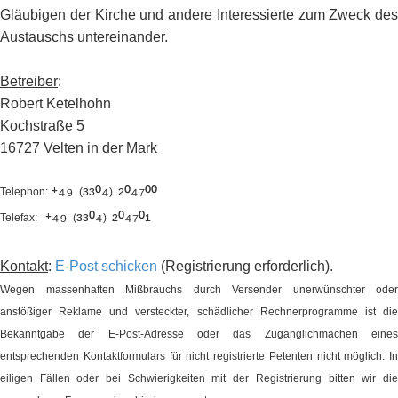
Gläubigen der Kirche und andere Interessierte zum Zweck des
Austauschs untereinander.
Betreiber
:
Robert Ketelhohn
Kochstraße 5
16727 Velten in der Mark
⁺⁴⁹
³³⁰⁴
²⁰⁴⁷⁰⁰
Telephon:
(
)
⁺⁴⁹
³³⁰⁴
²⁰⁴⁷⁰¹
Telefax:
(
)
Kontakt
:
E-Post schicken
(Registrierung erforderlich).
Wegen massenhaften Mißbrauchs durch Versender unerwünschter oder
anstößiger Reklame und versteckter, schädlicher Rechnerprogramme ist die
Bekanntgabe der E-Post-Adresse oder das Zugänglichmachen eines
entsprechenden Kontaktformulars für nicht registrierte Petenten nicht möglich. In
eiligen Fällen oder bei Schwierigkeiten mit der Registrierung bitten wir die