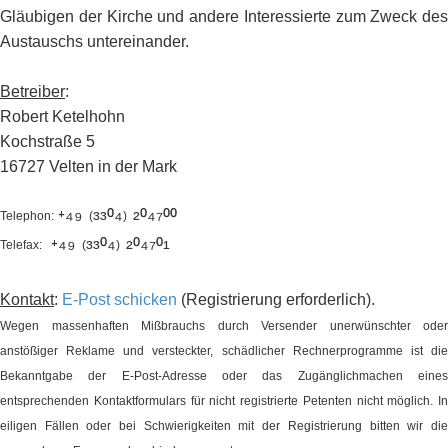
Gläubigen der Kirche und andere Interessierte zum Zweck des
Austauschs untereinander.
Betreiber
:
Robert Ketelhohn
Kochstraße 5
16727 Velten in der Mark
⁺⁴⁹
³³⁰⁴
²⁰⁴⁷⁰⁰
Telephon:
(
)
⁺⁴⁹
³³⁰⁴
²⁰⁴⁷⁰¹
Telefax:
(
)
Kontakt
:
E-Post schicken
(Registrierung erforderlich).
Wegen massenhaften Mißbrauchs durch Versender unerwünschter oder
anstößiger Reklame und versteckter, schädlicher Rechnerprogramme ist die
Bekanntgabe der E-Post-Adresse oder das Zugänglichmachen eines
entsprechenden Kontaktformulars für nicht registrierte Petenten nicht möglich. In
eiligen Fällen oder bei Schwierigkeiten mit der Registrierung bitten wir die