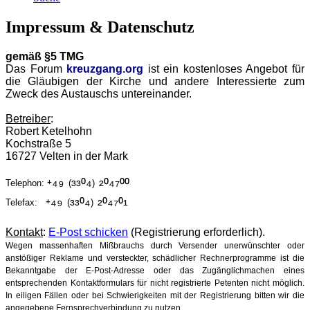
Impressum & Datenschutz
gemäß §5 TMG
Das Forum
kreuzgang.org
ist ein kostenloses Angebot für
die Gläubigen der Kirche und andere Interessierte zum
Zweck des Austauschs untereinander.
Betreiber
:
Robert Ketelhohn
Kochstraße 5
16727 Velten in der Mark
⁺⁴⁹
³³⁰⁴
²⁰⁴⁷⁰⁰
Telephon:
(
)
⁺⁴⁹
³³⁰⁴
²⁰⁴⁷⁰¹
Telefax:
(
)
Kontakt
:
E-Post schicken
(Registrierung erforderlich).
Wegen massenhaften Mißbrauchs durch Versender unerwünschter oder
anstößiger Reklame und versteckter, schädlicher Rechnerprogramme ist die
Bekanntgabe der E-Post-Adresse oder das Zugänglichmachen eines
entsprechenden Kontaktformulars für nicht registrierte Petenten nicht möglich.
In eiligen Fällen oder bei Schwierigkeiten mit der Registrierung bitten wir die
angegebene Fernsprechverbindung zu nutzen.