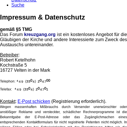
Suche
Impressum & Datenschutz
gemäß §5 TMG
Das Forum
kreuzgang.org
ist ein kostenloses Angebot für die
Gläubigen der Kirche und andere Interessierte zum Zweck des
Austauschs untereinander.
Betreiber
:
Robert Ketelhohn
Kochstraße 5
16727 Velten in der Mark
⁺⁴⁹
³³⁰⁴
²⁰⁴⁷⁰⁰
Telephon:
(
)
⁺⁴⁹
³³⁰⁴
²⁰⁴⁷⁰¹
Telefax:
(
)
Kontakt
:
E-Post schicken
(Registrierung erforderlich).
Wegen massenhaften Mißbrauchs durch Versender unerwünschter oder
anstößiger Reklame und versteckter, schädlicher Rechnerprogramme ist die
Bekanntgabe der E-Post-Adresse oder das Zugänglichmachen eines
entsprechenden Kontaktformulars für nicht registrierte Petenten nicht möglich. In