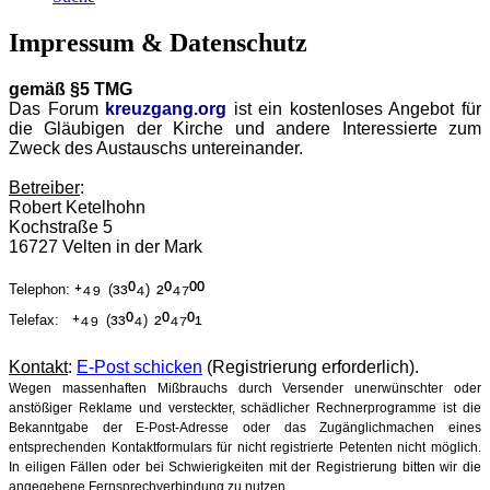
Impressum & Datenschutz
gemäß §5 TMG
Das Forum
kreuzgang.org
ist ein kostenloses Angebot für
die Gläubigen der Kirche und andere Interessierte zum
Zweck des Austauschs untereinander.
Betreiber
:
Robert Ketelhohn
Kochstraße 5
16727 Velten in der Mark
⁺⁴⁹
³³⁰⁴
²⁰⁴⁷⁰⁰
Telephon:
(
)
⁺⁴⁹
³³⁰⁴
²⁰⁴⁷⁰¹
Telefax:
(
)
Kontakt
:
E-Post schicken
(Registrierung erforderlich).
Wegen massenhaften Mißbrauchs durch Versender unerwünschter oder
anstößiger Reklame und versteckter, schädlicher Rechnerprogramme ist die
Bekanntgabe der E-Post-Adresse oder das Zugänglichmachen eines
entsprechenden Kontaktformulars für nicht registrierte Petenten nicht möglich.
In eiligen Fällen oder bei Schwierigkeiten mit der Registrierung bitten wir die
angegebene Fernsprechverbindung zu nutzen.