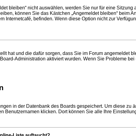
t bleiben“ nicht auswählen, werden Sie nur für eine Sitzung 
leiben, können Sie das Kästchen „Angemeldet bleiben“ beim An
em Internetcafé, befinden. Wenn diese Option nicht zur Verfügun
stellt hat und die dafür sorgen, dass Sie im Forum angemeldet 
r Board-Administration aktiviert wurden. Wenn Sie Probleme be
n
llungen in der Datenbank des Boards gespeichert. Um diese zu ä
ren Benutzernamen klicken. Dort können Sie alle Ihre Einstellu
line-Liste auftaucht?