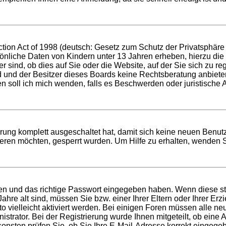
ion Act of 1998 (deutsch: Gesetz zum Schutz der Privatsphäre v
sönliche Daten von Kindern unter 13 Jahren erheben, hierzu di
ind, ob dies auf Sie oder die Website, auf der Sie sich zu regis
d und der Besitzer dieses Boards keine Rechtsberatung anbieten
 wen soll ich mich wenden, falls es Beschwerden oder juristisc
erung komplett ausgeschaltet hat, damit sich keine neuen Benu
eren möchten, gesperrt wurden. Um Hilfe zu erhalten, wenden S
men und das richtige Passwort eingegeben haben. Wenn diese s
Jahre alt sind, müssen Sie bzw. einer Ihrer Eltern oder Ihrer E
to vielleicht aktiviert werden. Bei einigen Foren müssen alle ne
trator. Bei der Registrierung wurde Ihnen mitgeteilt, ob eine Ak
onsten prüfen Sie, ob Sie Ihre E-Mail-Adresse korrekt eingege