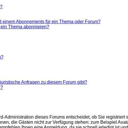
n?
nd einem Abonnements für ein Thema oder Forum?
r ein Thema abonnieren?
n?
juristische Anfragen zu diesem Forum gibt?
n?
d-Administration dieses Forums entscheidet, ob Sie registriert 
ktionen, die Gästen nicht zur Verfügung stehen: zum Beispiel Ava
 empfehlen Ihnen eine Anmeldung, da sie schnell erledigt ist und 