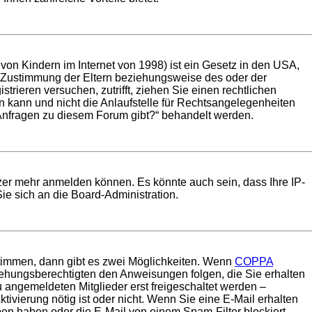
on Kindern im Internet von 1998) ist ein Gesetz in den USA,
e Zustimmung der Eltern beziehungsweise des oder der
trieren versuchen, zutrifft, ziehen Sie einen rechtlichen
 kann und nicht die Anlaufstelle für Rechtsangelegenheiten
he Anfragen zu diesem Forum gibt?“ behandelt werden.
tzer mehr anmelden können. Es könnte auch sein, dass Ihre IP-
ie sich an die Board-Administration.
timmen, dann gibt es zwei Möglichkeiten. Wenn
COPPA
rziehungsberechtigten den Anweisungen folgen, die Sie erhalten
u angemeldeten Mitglieder erst freigeschaltet werden –
tivierung nötig ist oder nicht. Wenn Sie eine E-Mail erhalten
ben haben oder die E-Mail von einem Spam-Filter blockiert