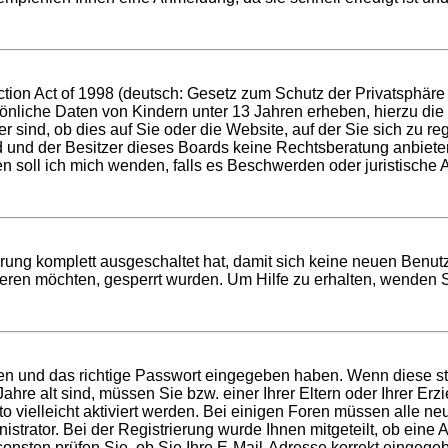
ion Act of 1998 (deutsch: Gesetz zum Schutz der Privatsphäre v
sönliche Daten von Kindern unter 13 Jahren erheben, hierzu di
ind, ob dies auf Sie oder die Website, auf der Sie sich zu regis
d und der Besitzer dieses Boards keine Rechtsberatung anbieten
 wen soll ich mich wenden, falls es Beschwerden oder juristisc
erung komplett ausgeschaltet hat, damit sich keine neuen Benu
eren möchten, gesperrt wurden. Um Hilfe zu erhalten, wenden S
men und das richtige Passwort eingegeben haben. Wenn diese s
Jahre alt sind, müssen Sie bzw. einer Ihrer Eltern oder Ihrer E
to vielleicht aktiviert werden. Bei einigen Foren müssen alle ne
trator. Bei der Registrierung wurde Ihnen mitgeteilt, ob eine Ak
onsten prüfen Sie, ob Sie Ihre E-Mail-Adresse korrekt eingege