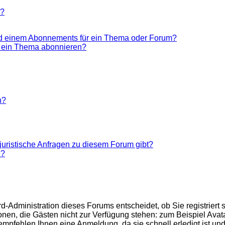
n?
nd einem Abonnements für ein Thema oder Forum?
r ein Thema abonnieren?
n?
juristische Anfragen zu diesem Forum gibt?
n?
d-Administration dieses Forums entscheidet, ob Sie registriert 
ktionen, die Gästen nicht zur Verfügung stehen: zum Beispiel Ava
 empfehlen Ihnen eine Anmeldung, da sie schnell erledigt ist und 