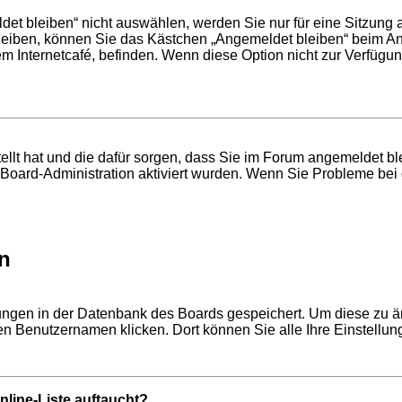
t bleiben“ nicht auswählen, werden Sie nur für eine Sitzung 
leiben, können Sie das Kästchen „Angemeldet bleiben“ beim An
em Internetcafé, befinden. Wenn diese Option nicht zur Verfügun
stellt hat und die dafür sorgen, dass Sie im Forum angemeldet 
r Board-Administration aktiviert wurden. Wenn Sie Probleme be
n
llungen in der Datenbank des Boards gespeichert. Um diese zu ä
ren Benutzernamen klicken. Dort können Sie alle Ihre Einstellu
line-Liste auftaucht?