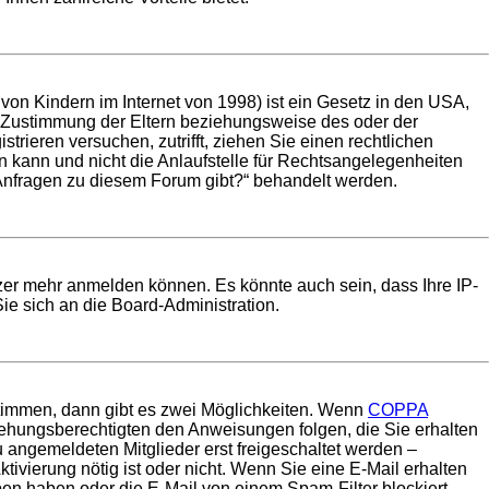
on Kindern im Internet von 1998) ist ein Gesetz in den USA,
e Zustimmung der Eltern beziehungsweise des oder der
trieren versuchen, zutrifft, ziehen Sie einen rechtlichen
 kann und nicht die Anlaufstelle für Rechtsangelegenheiten
he Anfragen zu diesem Forum gibt?“ behandelt werden.
tzer mehr anmelden können. Es könnte auch sein, dass Ihre IP-
ie sich an die Board-Administration.
timmen, dann gibt es zwei Möglichkeiten. Wenn
COPPA
rziehungsberechtigten den Anweisungen folgen, die Sie erhalten
u angemeldeten Mitglieder erst freigeschaltet werden –
tivierung nötig ist oder nicht. Wenn Sie eine E-Mail erhalten
ben haben oder die E-Mail von einem Spam-Filter blockiert