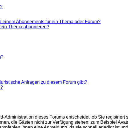
n?
nd einem Abonnements für ein Thema oder Forum?
r ein Thema abonnieren?
n?
juristische Anfragen zu diesem Forum gibt?
n?
d-Administration dieses Forums entscheidet, ob Sie registriert 
ktionen, die Gästen nicht zur Verfügung stehen: zum Beispiel Ava
 empfehlen Ihnen eine Anmeldung, da sie schnell erledigt ist und 