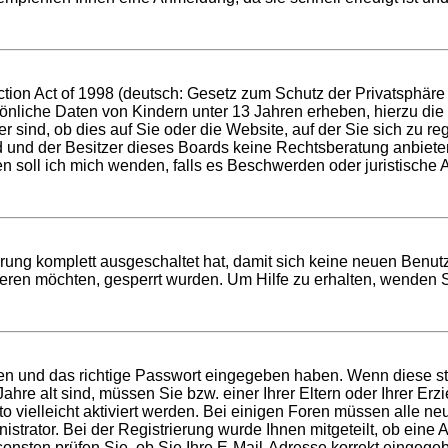
ion Act of 1998 (deutsch: Gesetz zum Schutz der Privatsphäre v
sönliche Daten von Kindern unter 13 Jahren erheben, hierzu di
ind, ob dies auf Sie oder die Website, auf der Sie sich zu regis
d und der Besitzer dieses Boards keine Rechtsberatung anbieten
 wen soll ich mich wenden, falls es Beschwerden oder juristisc
erung komplett ausgeschaltet hat, damit sich keine neuen Benu
eren möchten, gesperrt wurden. Um Hilfe zu erhalten, wenden S
men und das richtige Passwort eingegeben haben. Wenn diese s
Jahre alt sind, müssen Sie bzw. einer Ihrer Eltern oder Ihrer E
to vielleicht aktiviert werden. Bei einigen Foren müssen alle ne
trator. Bei der Registrierung wurde Ihnen mitgeteilt, ob eine Ak
onsten prüfen Sie, ob Sie Ihre E-Mail-Adresse korrekt eingege