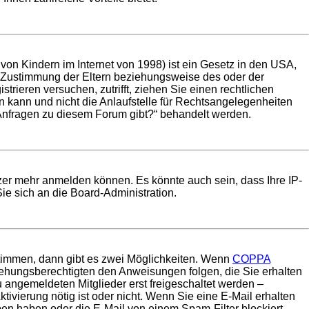
on Kindern im Internet von 1998) ist ein Gesetz in den USA,
e Zustimmung der Eltern beziehungsweise des oder der
trieren versuchen, zutrifft, ziehen Sie einen rechtlichen
 kann und nicht die Anlaufstelle für Rechtsangelegenheiten
he Anfragen zu diesem Forum gibt?“ behandelt werden.
tzer mehr anmelden können. Es könnte auch sein, dass Ihre IP-
ie sich an die Board-Administration.
timmen, dann gibt es zwei Möglichkeiten. Wenn
COPPA
rziehungsberechtigten den Anweisungen folgen, die Sie erhalten
u angemeldeten Mitglieder erst freigeschaltet werden –
tivierung nötig ist oder nicht. Wenn Sie eine E-Mail erhalten
ben haben oder die E-Mail von einem Spam-Filter blockiert