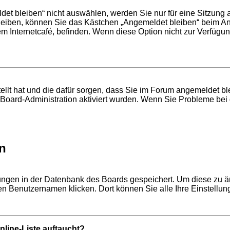
t bleiben“ nicht auswählen, werden Sie nur für eine Sitzung 
leiben, können Sie das Kästchen „Angemeldet bleiben“ beim An
em Internetcafé, befinden. Wenn diese Option nicht zur Verfügun
stellt hat und die dafür sorgen, dass Sie im Forum angemeldet 
r Board-Administration aktiviert wurden. Wenn Sie Probleme be
n
llungen in der Datenbank des Boards gespeichert. Um diese zu ä
ren Benutzernamen klicken. Dort können Sie alle Ihre Einstellu
line-Liste auftaucht?