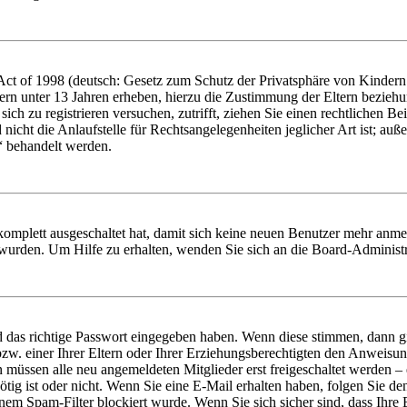
t of 1998 (deutsch: Gesetz zum Schutz der Privatsphäre von Kindern i
ern unter 13 Jahren erheben, hierzu die Zustimmung der Eltern bezieh
e sich zu registrieren versuchen, zutrifft, ziehen Sie einen rechtlichen
icht die Anlaufstelle für Rechtsangelegenheiten jeglicher Art ist; auße
“ behandelt werden.
 komplett ausgeschaltet hat, damit sich keine neuen Benutzer mehr anme
 wurden. Um Hilfe zu erhalten, wenden Sie sich an die Board-Administr
d das richtige Passwort eingegeben haben. Wenn diese stimmen, dann 
zw. einer Ihrer Eltern oder Ihrer Erziehungsberechtigten den Anweisung
n müssen alle neu angemeldeten Mitglieder erst freigeschaltet werden – 
nötig ist oder nicht. Wenn Sie eine E-Mail erhalten haben, folgen Sie d
em Spam-Filter blockiert wurde. Wenn Sie sich sicher sind, dass Ihre