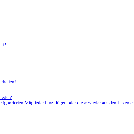
lt?
rhalten!
lieder?
er ignorierten Mitglieder hinzufügen oder diese wieder aus den Listen e