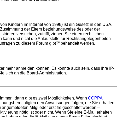
on Kindern im Internet von 1998) ist ein Gesetz in den USA,
e Zustimmung der Eltern beziehungsweise des oder der
trieren versuchen, zutrifft, ziehen Sie einen rechtlichen
 kann und nicht die Anlaufstelle für Rechtsangelegenheiten
he Anfragen zu diesem Forum gibt?“ behandelt werden.
tzer mehr anmelden können. Es könnte auch sein, dass Ihre IP-
ie sich an die Board-Administration.
timmen, dann gibt es zwei Möglichkeiten. Wenn
COPPA
rziehungsberechtigten den Anweisungen folgen, die Sie erhalten
u angemeldeten Mitglieder erst freigeschaltet werden –
tivierung nötig ist oder nicht. Wenn Sie eine E-Mail erhalten
ben haben oder die E-Mail von einem Spam-Filter blockiert