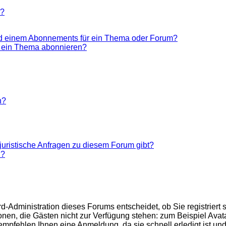
n?
nd einem Abonnements für ein Thema oder Forum?
r ein Thema abonnieren?
n?
juristische Anfragen zu diesem Forum gibt?
n?
d-Administration dieses Forums entscheidet, ob Sie registriert 
ktionen, die Gästen nicht zur Verfügung stehen: zum Beispiel Ava
 empfehlen Ihnen eine Anmeldung, da sie schnell erledigt ist und 