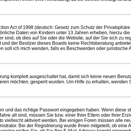
ion Act of 1998 (deutsch: Gesetz zum Schutz der Privatsphäre v
sönliche Daten von Kindern unter 13 Jahren erheben, hierzu di
ind, ob dies auf Sie oder die Website, auf der Sie sich zu regis
d und der Besitzer dieses Boards keine Rechtsberatung anbieten
 wen soll ich mich wenden, falls es Beschwerden oder juristisc
erung komplett ausgeschaltet hat, damit sich keine neuen Benu
eren möchten, gesperrt wurden. Um Hilfe zu erhalten, wenden S
men und das richtige Passwort eingegeben haben. Wenn diese s
Jahre alt sind, müssen Sie bzw. einer Ihrer Eltern oder Ihrer E
to vielleicht aktiviert werden. Bei einigen Foren müssen alle ne
trator. Bei der Registrierung wurde Ihnen mitgeteilt, ob eine Ak
onsten prüfen Sie, ob Sie Ihre E-Mail-Adresse korrekt eingege