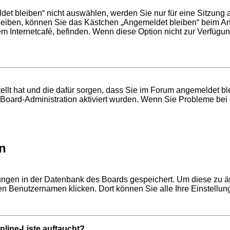
t bleiben“ nicht auswählen, werden Sie nur für eine Sitzung 
leiben, können Sie das Kästchen „Angemeldet bleiben“ beim An
em Internetcafé, befinden. Wenn diese Option nicht zur Verfügun
stellt hat und die dafür sorgen, dass Sie im Forum angemeldet 
r Board-Administration aktiviert wurden. Wenn Sie Probleme be
n
llungen in der Datenbank des Boards gespeichert. Um diese zu ä
ren Benutzernamen klicken. Dort können Sie alle Ihre Einstellu
line-Liste auftaucht?